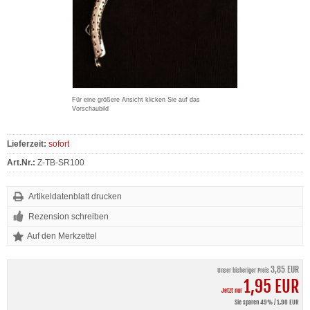
Für eine größere Ansicht klicken Sie auf das
Vorschaubild
Lieferzeit:
sofort
Art.Nr.:
Z-TB-SR100
Artikeldatenblatt drucken
Rezension schreiben
3,85 EUR
Unser bisheriger Preis
1,95 EUR
Jetzt nur
Sie sparen 49% / 1,90 EUR