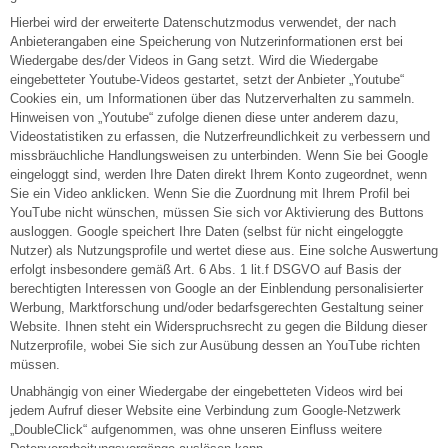
Hierbei wird der erweiterte Datenschutzmodus verwendet, der nach
Anbieterangaben eine Speicherung von Nutzerinformationen erst bei
Wiedergabe des/der Videos in Gang setzt. Wird die Wiedergabe
eingebetteter Youtube-Videos gestartet, setzt der Anbieter „Youtube“
Cookies ein, um Informationen über das Nutzerverhalten zu sammeln.
Hinweisen von „Youtube“ zufolge dienen diese unter anderem dazu,
Videostatistiken zu erfassen, die Nutzerfreundlichkeit zu verbessern und
missbräuchliche Handlungsweisen zu unterbinden. Wenn Sie bei Google
eingeloggt sind, werden Ihre Daten direkt Ihrem Konto zugeordnet, wenn
Sie ein Video anklicken. Wenn Sie die Zuordnung mit Ihrem Profil bei
YouTube nicht wünschen, müssen Sie sich vor Aktivierung des Buttons
ausloggen. Google speichert Ihre Daten (selbst für nicht eingeloggte
Nutzer) als Nutzungsprofile und wertet diese aus. Eine solche Auswertung
erfolgt insbesondere gemäß Art. 6 Abs. 1 lit.f DSGVO auf Basis der
berechtigten Interessen von Google an der Einblendung personalisierter
Werbung, Marktforschung und/oder bedarfsgerechten Gestaltung seiner
Website. Ihnen steht ein Widerspruchsrecht zu gegen die Bildung dieser
Nutzerprofile, wobei Sie sich zur Ausübung dessen an YouTube richten
müssen.
Unabhängig von einer Wiedergabe der eingebetteten Videos wird bei
jedem Aufruf dieser Website eine Verbindung zum Google-Netzwerk
„DoubleClick“ aufgenommen, was ohne unseren Einfluss weitere