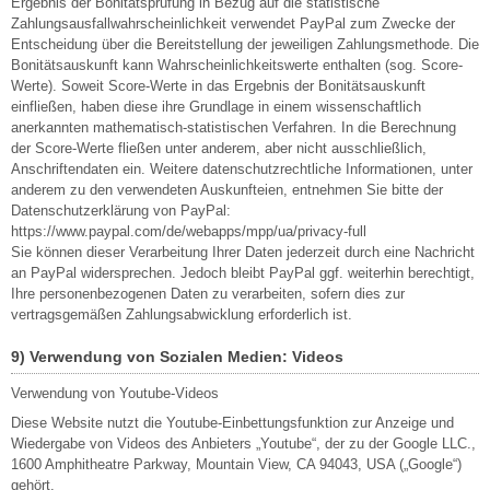
Ergebnis der Bonitätsprüfung in Bezug auf die statistische
Zahlungsausfallwahrscheinlichkeit verwendet PayPal zum Zwecke der
Entscheidung über die Bereitstellung der jeweiligen Zahlungsmethode. Die
Bonitätsauskunft kann Wahrscheinlichkeitswerte enthalten (sog. Score-
Werte). Soweit Score-Werte in das Ergebnis der Bonitätsauskunft
einfließen, haben diese ihre Grundlage in einem wissenschaftlich
anerkannten mathematisch-statistischen Verfahren. In die Berechnung
der Score-Werte fließen unter anderem, aber nicht ausschließlich,
Anschriftendaten ein. Weitere datenschutzrechtliche Informationen, unter
anderem zu den verwendeten Auskunfteien, entnehmen Sie bitte der
Datenschutzerklärung von PayPal:
https://www.paypal.com/de/webapps/mpp/ua/privacy-full
Sie können dieser Verarbeitung Ihrer Daten jederzeit durch eine Nachricht
an PayPal widersprechen. Jedoch bleibt PayPal ggf. weiterhin berechtigt,
Ihre personenbezogenen Daten zu verarbeiten, sofern dies zur
vertragsgemäßen Zahlungsabwicklung erforderlich ist.
9) Verwendung von Sozialen Medien: Videos
Verwendung von Youtube-Videos
Diese Website nutzt die Youtube-Einbettungsfunktion zur Anzeige und
Wiedergabe von Videos des Anbieters „Youtube“, der zu der Google LLC.,
1600 Amphitheatre Parkway, Mountain View, CA 94043, USA („Google“)
gehört.