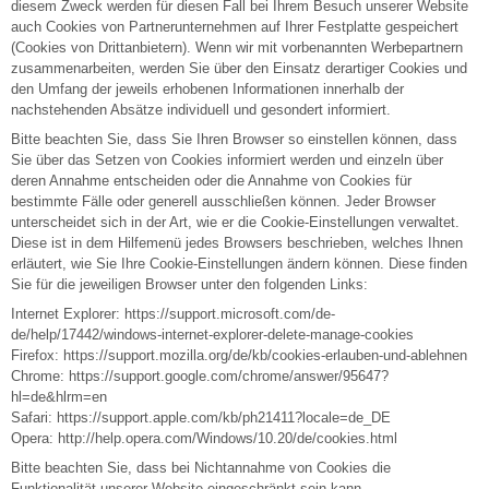
diesem Zweck werden für diesen Fall bei Ihrem Besuch unserer Website
auch Cookies von Partnerunternehmen auf Ihrer Festplatte gespeichert
(Cookies von Drittanbietern). Wenn wir mit vorbenannten Werbepartnern
zusammenarbeiten, werden Sie über den Einsatz derartiger Cookies und
den Umfang der jeweils erhobenen Informationen innerhalb der
nachstehenden Absätze individuell und gesondert informiert.
Bitte beachten Sie, dass Sie Ihren Browser so einstellen können, dass
Sie über das Setzen von Cookies informiert werden und einzeln über
deren Annahme entscheiden oder die Annahme von Cookies für
bestimmte Fälle oder generell ausschließen können. Jeder Browser
unterscheidet sich in der Art, wie er die Cookie-Einstellungen verwaltet.
Diese ist in dem Hilfemenü jedes Browsers beschrieben, welches Ihnen
erläutert, wie Sie Ihre Cookie-Einstellungen ändern können. Diese finden
Sie für die jeweiligen Browser unter den folgenden Links:
Internet Explorer: https://support.microsoft.com/de-
de/help/17442/windows-internet-explorer-delete-manage-cookies
Firefox: https://support.mozilla.org/de/kb/cookies-erlauben-und-ablehnen
Chrome: https://support.google.com/chrome/answer/95647?
hl=de&hlrm=en
Safari: https://support.apple.com/kb/ph21411?locale=de_DE
Opera: http://help.opera.com/Windows/10.20/de/cookies.html
Bitte beachten Sie, dass bei Nichtannahme von Cookies die
Funktionalität unserer Website eingeschränkt sein kann.