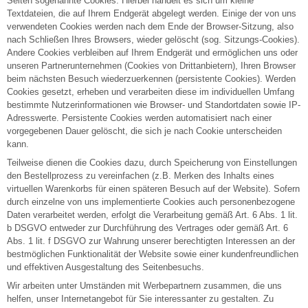
Seiten sogenannte Cookies. Hierbei handelt es sich um kleine
Textdateien, die auf Ihrem Endgerät abgelegt werden. Einige der von uns
verwendeten Cookies werden nach dem Ende der Browser-Sitzung, also
nach Schließen Ihres Browsers, wieder gelöscht (sog. Sitzungs-Cookies).
Andere Cookies verbleiben auf Ihrem Endgerät und ermöglichen uns oder
unseren Partnerunternehmen (Cookies von Drittanbietern), Ihren Browser
beim nächsten Besuch wiederzuerkennen (persistente Cookies). Werden
Cookies gesetzt, erheben und verarbeiten diese im individuellen Umfang
bestimmte Nutzerinformationen wie Browser- und Standortdaten sowie IP-
Adresswerte. Persistente Cookies werden automatisiert nach einer
vorgegebenen Dauer gelöscht, die sich je nach Cookie unterscheiden
kann.
Teilweise dienen die Cookies dazu, durch Speicherung von Einstellungen
den Bestellprozess zu vereinfachen (z.B. Merken des Inhalts eines
virtuellen Warenkorbs für einen späteren Besuch auf der Website). Sofern
durch einzelne von uns implementierte Cookies auch personenbezogene
Daten verarbeitet werden, erfolgt die Verarbeitung gemäß Art. 6 Abs. 1 lit.
b DSGVO entweder zur Durchführung des Vertrages oder gemäß Art. 6
Abs. 1 lit. f DSGVO zur Wahrung unserer berechtigten Interessen an der
bestmöglichen Funktionalität der Website sowie einer kundenfreundlichen
und effektiven Ausgestaltung des Seitenbesuchs.
Wir arbeiten unter Umständen mit Werbepartnern zusammen, die uns
helfen, unser Internetangebot für Sie interessanter zu gestalten. Zu