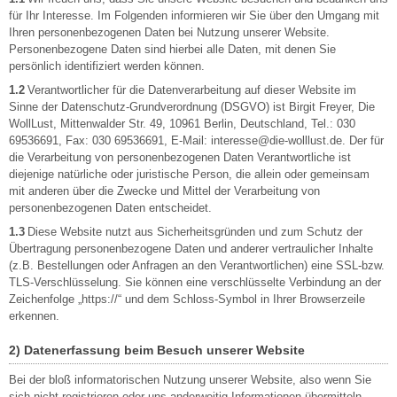
für Ihr Interesse. Im Folgenden informieren wir Sie über den Umgang mit
Ihren personenbezogenen Daten bei Nutzung unserer Website.
Personenbezogene Daten sind hierbei alle Daten, mit denen Sie
persönlich identifiziert werden können.
1.2
Verantwortlicher für die Datenverarbeitung auf dieser Website im
Sinne der Datenschutz-Grundverordnung (DSGVO) ist Birgit Freyer, Die
WollLust, Mittenwalder Str. 49, 10961 Berlin, Deutschland, Tel.: 030
69536691, Fax: 030 69536691, E-Mail: interesse@die-wolllust.de. Der für
die Verarbeitung von personenbezogenen Daten Verantwortliche ist
diejenige natürliche oder juristische Person, die allein oder gemeinsam
mit anderen über die Zwecke und Mittel der Verarbeitung von
personenbezogenen Daten entscheidet.
1.3
Diese Website nutzt aus Sicherheitsgründen und zum Schutz der
Übertragung personenbezogene Daten und anderer vertraulicher Inhalte
(z.B. Bestellungen oder Anfragen an den Verantwortlichen) eine SSL-bzw.
TLS-Verschlüsselung. Sie können eine verschlüsselte Verbindung an der
Zeichenfolge „https://“ und dem Schloss-Symbol in Ihrer Browserzeile
erkennen.
2) Datenerfassung beim Besuch unserer Website
Bei der bloß informatorischen Nutzung unserer Website, also wenn Sie
sich nicht registrieren oder uns anderweitig Informationen übermitteln,