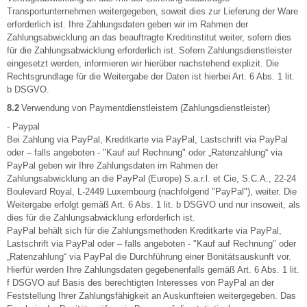
Transportunternehmen weitergegeben, soweit dies zur Lieferung der Ware
erforderlich ist. Ihre Zahlungsdaten geben wir im Rahmen der
Zahlungsabwicklung an das beauftragte Kreditinstitut weiter, sofern dies
für die Zahlungsabwicklung erforderlich ist. Sofern Zahlungsdienstleister
eingesetzt werden, informieren wir hierüber nachstehend explizit. Die
Rechtsgrundlage für die Weitergabe der Daten ist hierbei Art. 6 Abs. 1 lit.
b DSGVO.
8.2
Verwendung von Paymentdienstleistern (Zahlungsdienstleister)
- Paypal
Bei Zahlung via PayPal, Kreditkarte via PayPal, Lastschrift via PayPal
oder – falls angeboten - "Kauf auf Rechnung" oder „Ratenzahlung“ via
PayPal geben wir Ihre Zahlungsdaten im Rahmen der
Zahlungsabwicklung an die PayPal (Europe) S.a.r.l. et Cie, S.C.A., 22-24
Boulevard Royal, L-2449 Luxembourg (nachfolgend "PayPal"), weiter. Die
Weitergabe erfolgt gemäß Art. 6 Abs. 1 lit. b DSGVO und nur insoweit, als
dies für die Zahlungsabwicklung erforderlich ist.
PayPal behält sich für die Zahlungsmethoden Kreditkarte via PayPal,
Lastschrift via PayPal oder – falls angeboten - "Kauf auf Rechnung" oder
„Ratenzahlung“ via PayPal die Durchführung einer Bonitätsauskunft vor.
Hierfür werden Ihre Zahlungsdaten gegebenenfalls gemäß Art. 6 Abs. 1 lit.
f DSGVO auf Basis des berechtigten Interesses von PayPal an der
Feststellung Ihrer Zahlungsfähigkeit an Auskunfteien weitergegeben. Das